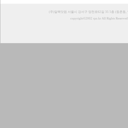
(주)알팩닷컴 서울시 강서구 양천로62길 35 5층 (등촌동,
copyright©2002 rpz.kr All Rights Reserved