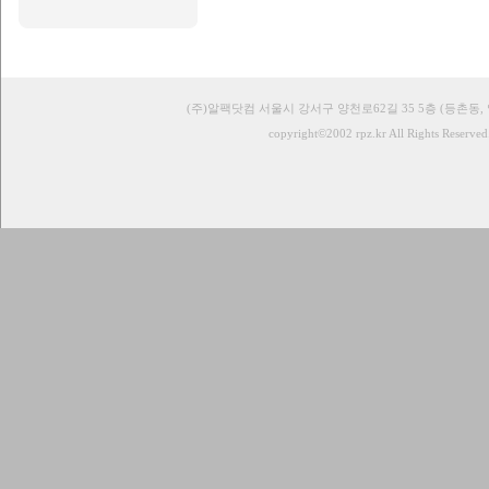
(주)알팩닷컴 서울시 강서구 양천로62길 35 5층 (등촌동,
copyright©2002 rpz.kr All Rights Reserved